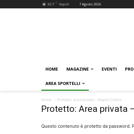
C
7 Agosto 2026
32.7
Napoli
HOME
MAGAZINE
EVENTI
PRO
AREA SPORTELLI
Home
Protetto: Area privata – Napoli Centro
Protetto: Area privata 
Questo contenuto è protetto da password. Pe